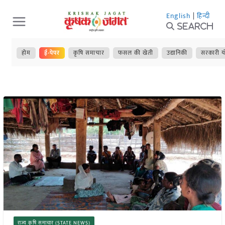
Skip
English
|
हिन्दी
to
Search
content
होम
ई-पेपर
कृषि समाचार
फसल की खेती
उद्यानिकी
सरकारी य
राज्य कृषि समाचार (STATE NEWS)