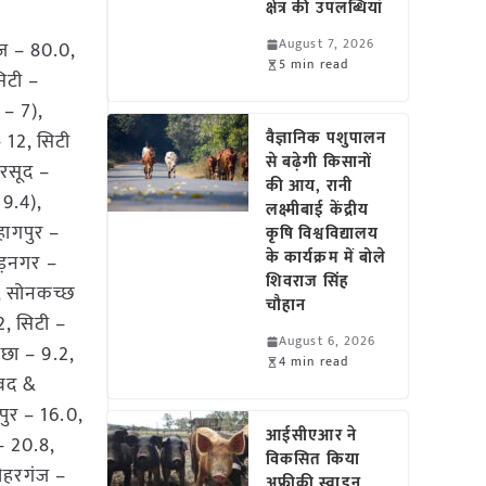
क्षेत्र की उपलब्धियां
August 7, 2026
ंज – 80.0,
5 min read
िटी –
 – 7),
वैज्ञानिक पशुपालन
 12, सिटी
से बढ़ेगी किसानों
हरसूद –
की आय, रानी
 9.4),
लक्ष्मीबाई केंद्रीय
हागपुर –
कृषि विश्वविद्यालय
के कार्यक्रम में बोले
बड़नगर –
शिवराज सिंह
6, सोनकच्छ
चौहान
2, सिटी –
August 6, 2026
लछा – 9.2,
4 min read
ावद &
पुर – 16.0,
आईसीएआर ने
– 20.8,
विकसित किया
गौहरगंज –
अफ्रीकी स्वाइन