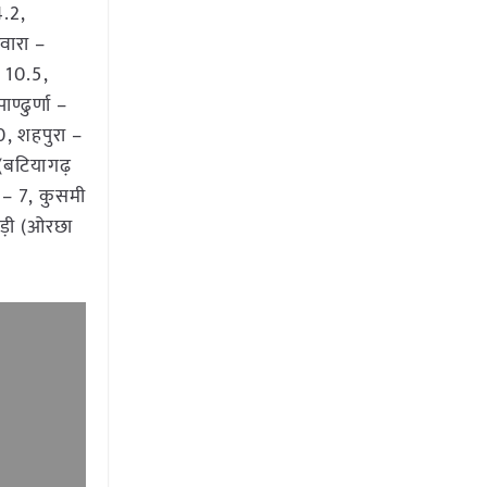
4.2,
वारा –
 10.5,
ण्ढुर्णा –
0, शहपुरा –
(बटियागढ़
 – 7, कुसमी
ाड़ी (ओरछा