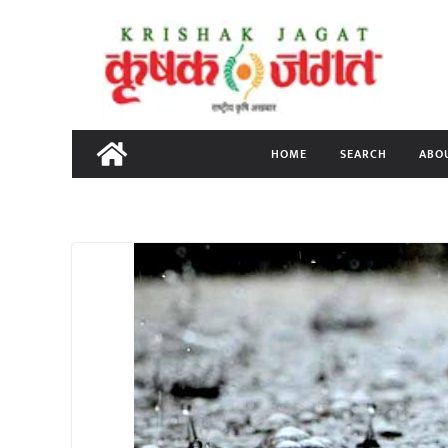
Skip
to
content
HOME
SEARCH
ABO