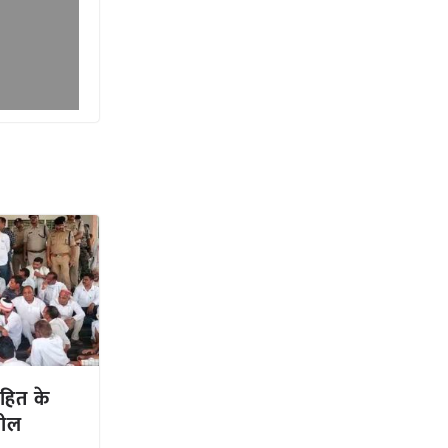
 हित के
शील