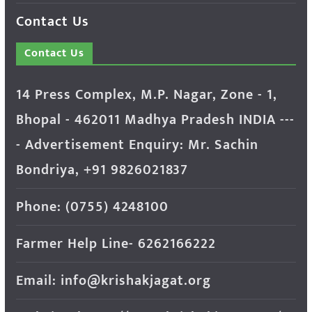
Contact Us
Contact Us
14 Press Complex, M.P. Nagar, Zone - 1,
Bhopal - 462011 Madhya Pradesh INDIA ---
- Advertisement Enquiry: Mr. Sachin
Bondriya, +91 9826021837
Phone: (0755) 4248100
Farmer Help Line- 6262166222
Email: info@krishakjagat.org