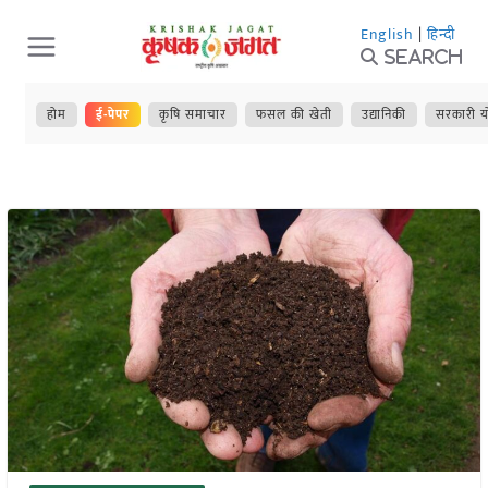
Skip
English
|
हिन्दी
to
Search
content
होम
ई-पेपर
कृषि समाचार
फसल की खेती
उद्यानिकी
सरकारी य