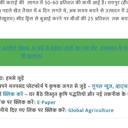
ल की कटाई की लागत में 50-60 प्रतिशत की कमी आई है। रायपुर (ह
ा है। पहले खेत तैयार में 4 दिन लगते थे, अब समय बचने से उत्पादन में
 (लेखूराम) सीड ड्रिल से बुआई करने पर बीजों की 25 प्रतिशत तक ब
ं बदलेगा मौसम, 11 मई से बारिश-आंधी का नया दौर; राजस्थान में गर
भी बरकरार
हमसे जुड़ें
 मनपसंद प्लेटफॉर्म पे कृषक जगत से जुड़े –
गूगल न्यूज़
,
व्हाट्
ां
क्लिक करें
– घर बैठे विस्तृत कृषि पद्धतियों और नई तकनीक के बारे
ंक पर क्लिक करें:
E-Paper
नीचे दिए गए लिंक पर क्लिक करें:
Global Agriculture