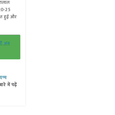
ीरालाल
 20-25
चत हुई और
्मी अब
सएप्प
 में पढ़ें