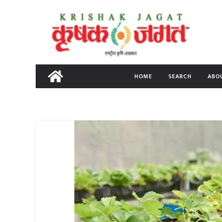
Skip
to
content
HOME
SEARCH
ABO