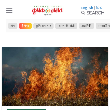
Skip
English
|
हिन्दी
to
Search
content
होम
ई-पेपर
कृषि समाचार
फसल की खेती
उद्यानिकी
सरकारी य