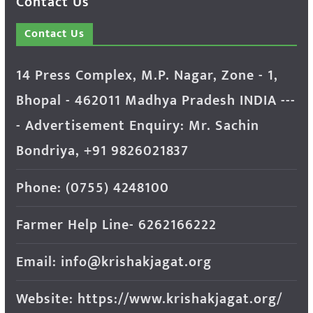
Contact Us
Contact Us
14 Press Complex, M.P. Nagar, Zone - 1,
Bhopal - 462011 Madhya Pradesh INDIA ---
- Advertisement Enquiry: Mr. Sachin
Bondriya, +91 9826021837
Phone: (0755) 4248100
Farmer Help Line- 6262166222
Email: info@krishakjagat.org
Website: https://www.krishakjagat.org/