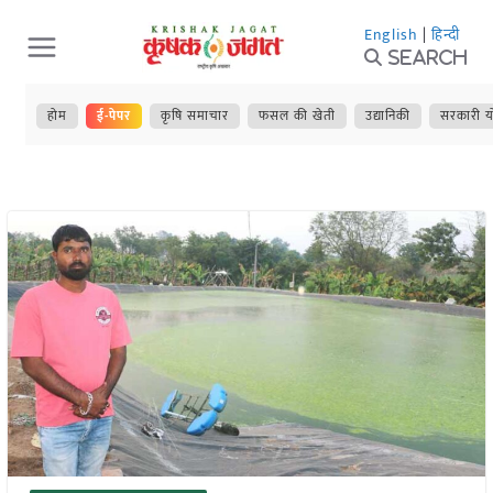
Skip
English
|
हिन्दी
to
Search
content
होम
ई-पेपर
कृषि समाचार
फसल की खेती
उद्यानिकी
सरकारी य