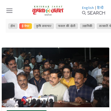
Skip
English
|
हिन्दी
to
Search
content
होम
ई-पेपर
कृषि समाचार
फसल की खेती
उद्यानिकी
सरकारी य