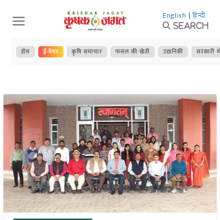
Skip
English
|
हिन्दी
to
Search
content
होम
ई-पेपर
कृषि समाचार
फसल की खेती
उद्यानिकी
सरकारी य