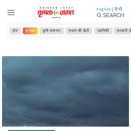
Skip
English
|
हिन्दी
to
Search
content
होम
ई-पेपर
कृषि समाचार
फसल की खेती
उद्यानिकी
सरकारी य