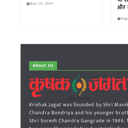
भी शा
May 29, 2024
और क
Augu
About Us
Krishak Jagat was founded by Shri Mani
Chandra Bondriya and his younger brot
Shri Suresh Chandra Gangrade in 1946. 