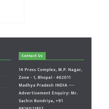
Contact Us
14 Press Complex, M.P. Nagar,
Zone - 1, Bhopal - 462011
Madhya Pradesh INDIA ----
Advertisement Enquiry: Mr.
Sachin Bondriya, +91
9826021837