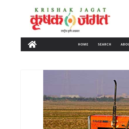
Skip
to
content
HOME
SEARCH
ABO