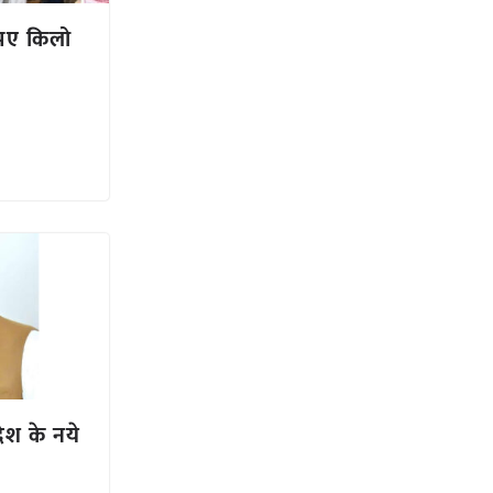
पए किलो
देश के नये