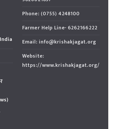
Phone: (0755) 4248100
Farmer Help Line- 6262166222
 India
Email: info@krishakjagat.org
Website:
https://www.krishakjagat.org/
ार
ews)
र