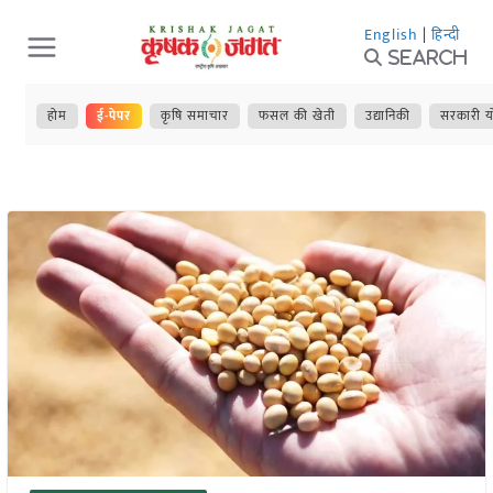
Skip
English
|
हिन्दी
to
Search
content
होम
ई-पेपर
कृषि समाचार
फसल की खेती
उद्यानिकी
सरकारी य