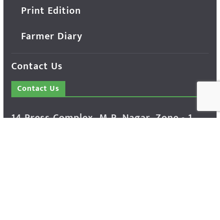
Print Edition
Farmer Diary
Contact Us
Contact Us
14 Press Complex, M.P. Nagar, Zone - 1,
Bhopal - 462011 Madhya Pradesh INDIA ---
- Advertisement Enquiry: Mr. Sachin
Bondriya, +91 9826021837
Phone: (0755) 4248100