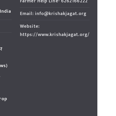
Farmer Help Line- 6262166222
 India
Email: info@krishakjagat.org
Website:
https://www.krishakjagat.org/
ार
ews)
र
Crop