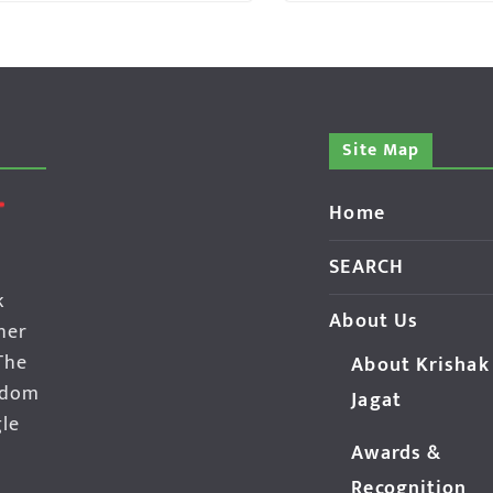
Site Map
Home
SEARCH
k
About Us
her
The
About Krishak
edom
Jagat
gle
Awards &
Recognition