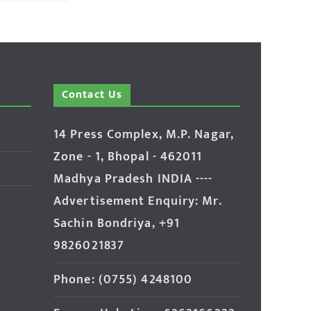
Contact Us
14 Press Complex, M.P. Nagar,
Zone - 1, Bhopal - 462011
Madhya Pradesh INDIA ----
Advertisement Enquiry: Mr.
Sachin Bondriya, +91
9826021837
Phone: (0755) 4248100