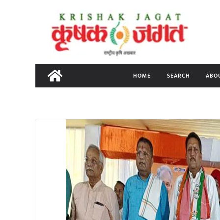
Skip
to
content
HOME
SEARCH
ABO