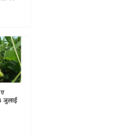
िए
4 जुलाई