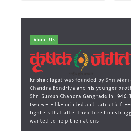
About Us
Krishak Jagat was founded by Shri Mani
Chandra Bondriya and his younger brot
Shri Suresh Chandra Gangrade in 1946. 
two were like minded and patriotic fre
fighters that after their freedom strug
wanted to help the nations