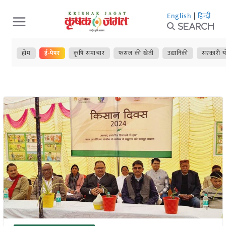
Skip
English
|
हिन्दी
to
Search
content
होम
ई-पेपर
कृषि समाचार
फसल की खेती
उद्यानिकी
सरकारी य