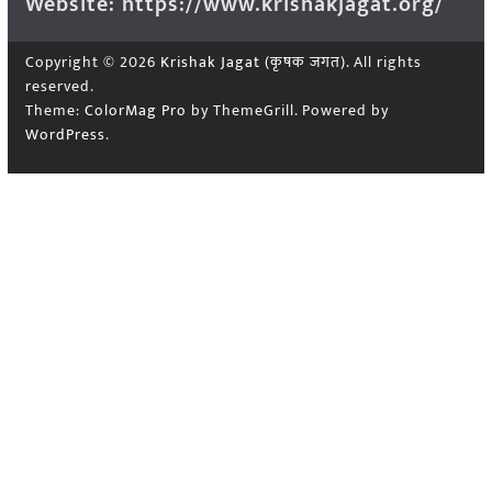
Website: https://www.krishakjagat.org/
Copyright © 2026
Krishak Jagat (कृषक जगत)
. All rights
reserved.
Theme:
ColorMag Pro
by ThemeGrill. Powered by
WordPress
.