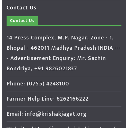
Contact Us
Contact Us
14 Press Complex, M.P. Nagar, Zone - 1,
Bhopal - 462011 Madhya Pradesh INDIA ---
- Advertisement Enquiry: Mr. Sachin
Bondriya, +91 9826021837
Phone: (0755) 4248100
Farmer Help Line- 6262166222
Email: info@krishakjagat.org