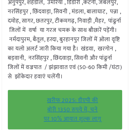
अनुपपुर, शहडोल, उमरिया , डिंडोरी ,कटनी, जबलपुर,
नरसिंहपुर , छिंदवाड़ा, सिवनी , मंडला, बालाघाट, पन्ना ,
दमोह, सागर, छतरपुर, टीकमगढ़, निवाड़ी ,मैहर, पांढुर्ना
जिलों में वर्षा या गरज चमक के साथ बौछारें पड़ेंगी।
नर्मदापुरम, बैतूल, हरदा, बुरहानपुर जिलों में ओला वृष्टि
का यलो अलर्ट जारी किया गया है। खंडवा, खरगोन ,
बड़वानी, नरसिंहपुर , छिंदवाड़ा, सिवनी और पांढुर्ना
जिलों में वज्रपात / झंझावात एवं (50-60 किमी /घंटा)
से झोंकेदार हवाएं चलेंगी।
खरीफ 2025: डीएपी की
बोरी 1350 रुपये में, चने
पर 10% आयात शुल्क लागू