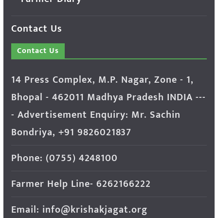
Contact Us
Contact Us
14 Press Complex, M.P. Nagar, Zone - 1,
Bhopal - 462011 Madhya Pradesh INDIA ---
- Advertisement Enquiry: Mr. Sachin
Bondriya, +91 9826021837
Phone: (0755) 4248100
Farmer Help Line- 6262166222
Email: info@krishakjagat.org