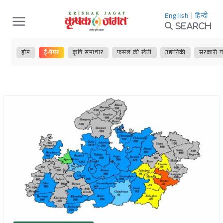
Skip
English
|
हिन्दी
to
Search
content
होम
ई-पेपर
कृषि समाचार
फसल की खेती
उद्यानिकी
सरकारी य