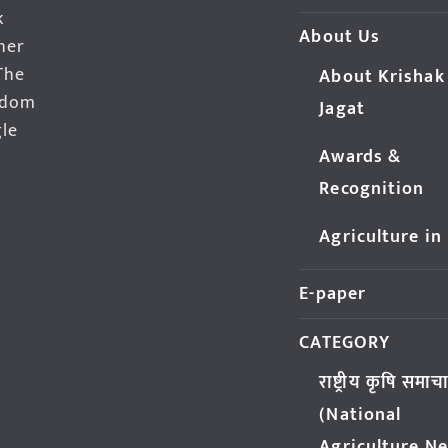
k
About Us
her
The
About Krishak
edom
Jagat
gle
Awards &
Recognition
Agriculture in
E-paper
CATEGORY
राष्ट्रीय कृषि समाच
(National
Agriculture N