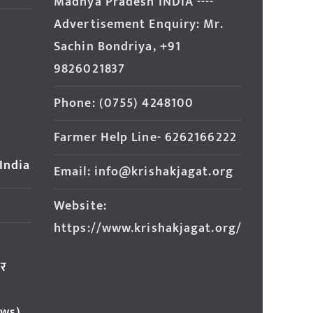
Madhya Pradesh INDIA ----
Advertisement Enquiry: Mr.
Sachin Bondriya, +91
9826021837
Phone: (0755) 4248100
Farmer Help Line- 6262166222
 India
Email: info@krishakjagat.org
Website:
https://www.krishakjagat.org/
ार
ews)