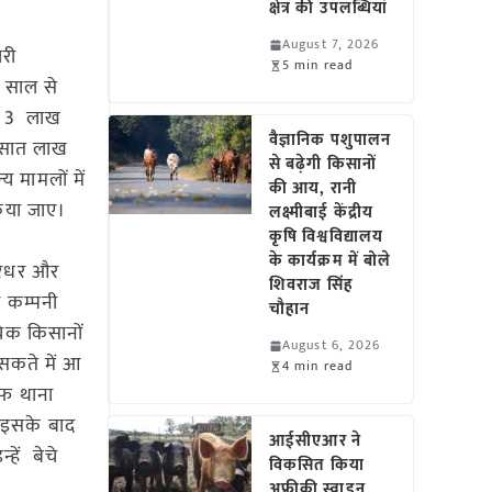
क्षेत्र की उपलब्धियां
August 7, 2026
ारी
5 min read
ो साल से
शि 3 लाख
वैज्ञानिक पशुपालन
े सात लाख
से बढ़ेगी किसानों
 मामलों में
की आय, रानी
न किया जाए।
लक्ष्मीबाई केंद्रीय
कृषि विश्वविद्यालय
के कार्यक्रम में बोले
गिरधर और
शिवराज सिंह
्ड कम्पनी
चौहान
चेक किसानों
August 6, 2026
सकते में आ
4 min read
लाफ थाना
 इसके बाद
आईसीएआर ने
हें बेचे
विकसित किया
अफ्रीकी स्वाइन