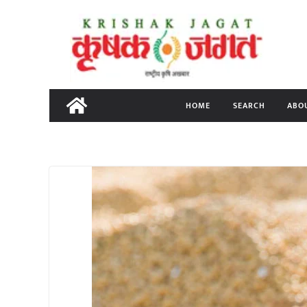
Skip
to
content
HOME
SEARCH
ABO