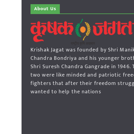
About Us
Krishak Jagat was founded by Shri Mani
Chandra Bondriya and his younger brot
Shri Suresh Chandra Gangrade in 1946. 
two were like minded and patriotic fre
fighters that after their freedom strug
wanted to help the nations