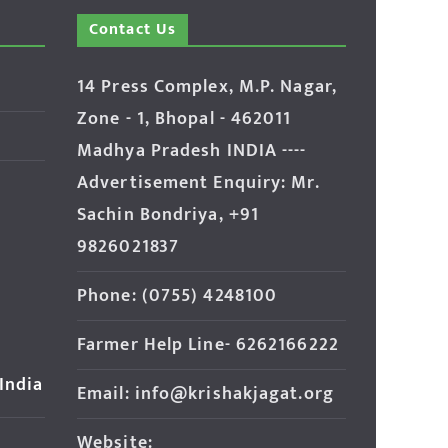
Contact Us
14 Press Complex, M.P. Nagar,
Zone - 1, Bhopal - 462011
Madhya Pradesh INDIA ----
Advertisement Enquiry: Mr.
Sachin Bondriya, +91
9826021837
Phone: (0755) 4248100
Farmer Help Line- 6262166222
 India
Email: info@krishakjagat.org
Website: