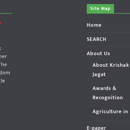
Site Map
Home
SEARCH
k
About Us
her
The
About Krishak
edom
Jagat
gle
Awards &
Recognition
Agriculture in
E-paper