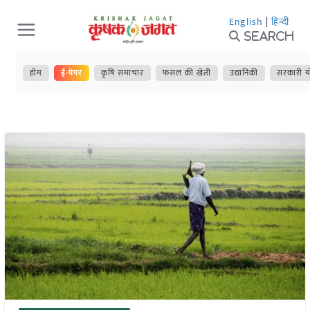
Skip
English
|
हिन्दी
to
Search
content
होम
ई-पेपर
कृषि समाचार
फसल की खेती
उद्यानिकी
सरकारी य