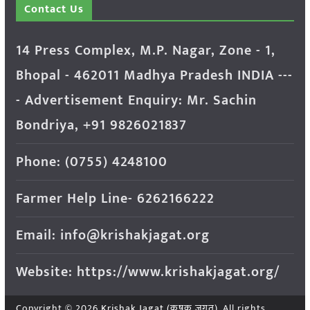
Contact Us
14 Press Complex, M.P. Nagar, Zone - 1,
Bhopal - 462011 Madhya Pradesh INDIA ---
- Advertisement Enquiry: Mr. Sachin
Bondriya, +91 9826021837
Phone: (0755) 4248100
Farmer Help Line- 6262166222
Email: info@krishakjagat.org
Website: https://www.krishakjagat.org/
Copyright © 2026
Krishak Jagat (कृषक जगत)
. All rights