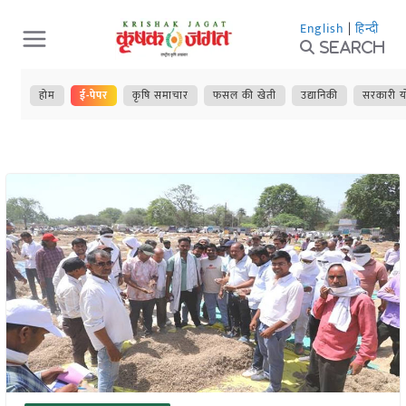
Skip
English
|
हिन्दी
to
Search
content
होम
ई-पेपर
कृषि समाचार
फसल की खेती
उद्यानिकी
सरकारी य