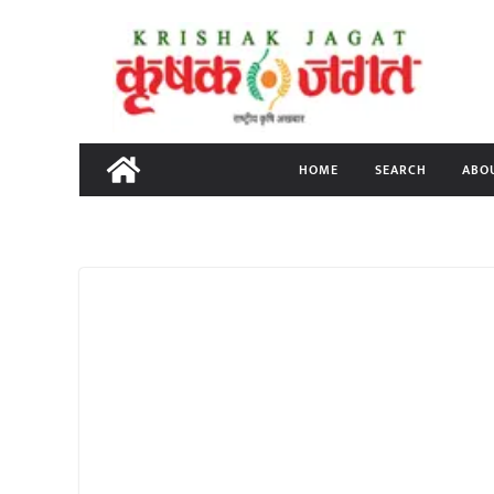
Skip
to
content
HOME
SEARCH
ABO