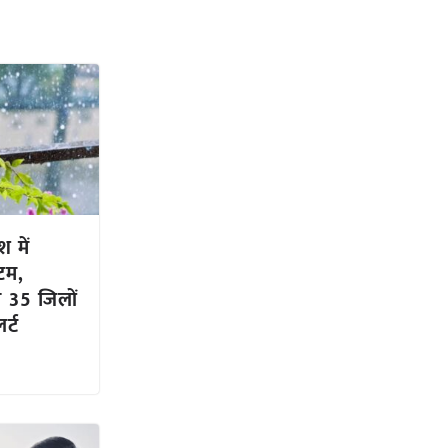
 में
टम,
 35 जिलों
र्ट