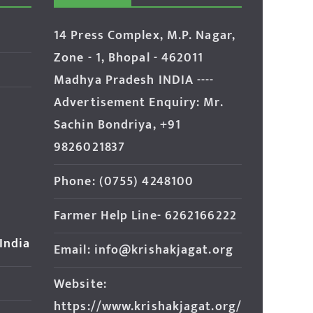
14 Press Complex, M.P. Nagar,
Zone - 1, Bhopal - 462011
Madhya Pradesh INDIA ----
Advertisement Enquiry: Mr.
Sachin Bondriya, +91
9826021837
Phone: (0755) 4248100
Farmer Help Line- 6262166222
 India
Email: info@krishakjagat.org
Website:
https://www.krishakjagat.org/