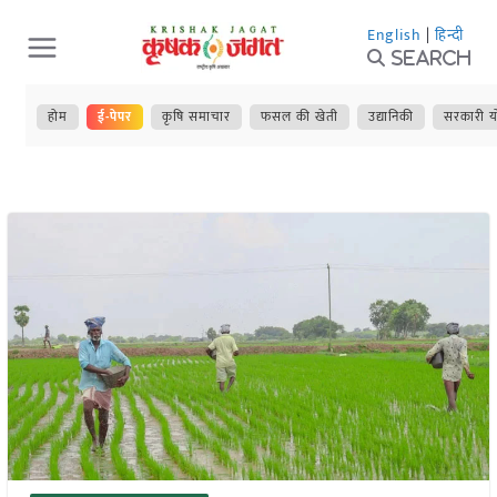
Skip
English
|
हिन्दी
to
Search
content
होम
ई-पेपर
कृषि समाचार
फसल की खेती
उद्यानिकी
सरकारी य