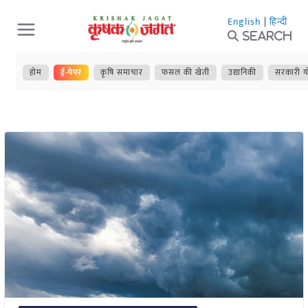
Skip
English
|
हिन्दी
to
Search
content
होम
ई-पेपर
कृषि समाचार
फसल की खेती
उद्यानिकी
सरकारी य