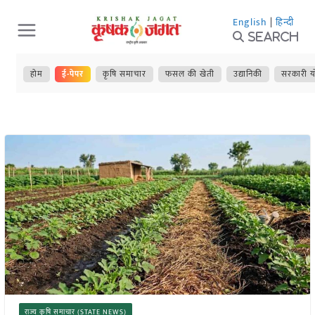
Skip
English
|
हिन्दी
to
Search
content
होम
ई-पेपर
कृषि समाचार
फसल की खेती
उद्यानिकी
सरकारी य
राज्य कृषि समाचार (STATE NEWS)