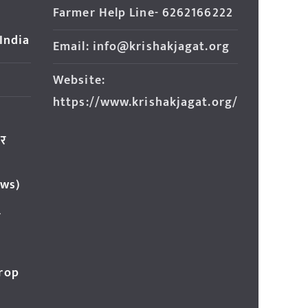
Farmer Help Line- 6262166222
 India
Email: info@krishakjagat.org
Website:
https://www.krishakjagat.org/
ार
ews)
र
Crop