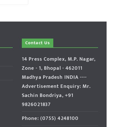
Contact Us
14 Press Complex, M.P. Nagar,
Zone - 1, Bhopal - 462011
Madhya Pradesh INDIA ----
Advertisement Enquiry: Mr.
Sachin Bondriya, +91
9826021837
Phone: (0755) 4248100