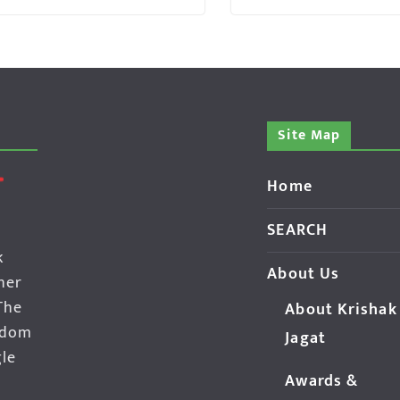
Site Map
Home
SEARCH
k
About Us
her
The
About Krishak
edom
Jagat
gle
Awards &