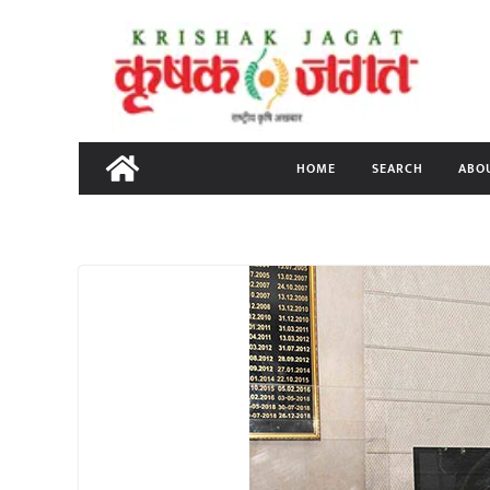
Skip
to
content
HOME
SEARCH
ABO