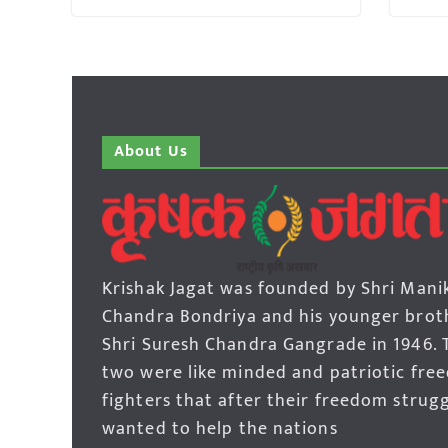
About Us
Krishak Jagat was founded by Shri Mani
Chandra Bondriya and his younger brot
Shri Suresh Chandra Gangrade in 1946. 
two were like minded and patriotic fre
fighters that after their freedom strug
wanted to help the nations