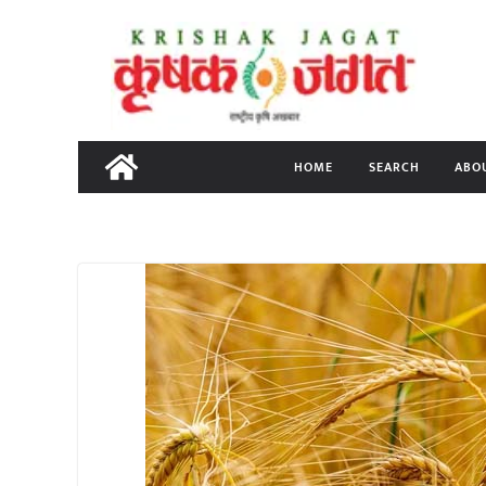
Skip
to
content
HOME
SEARCH
ABO