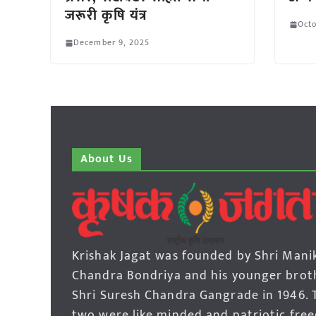
जरूरी कृषि यंत्र
Octo
December 9, 2025
About Us
Krishak Jagat was founded by Shri Mani
Chandra Bondriya and his younger brot
Shri Suresh Chandra Gangrade in 1946. 
two were like minded and patriotic fre