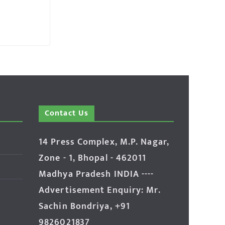
Contact Us
14 Press Complex, M.P. Nagar,
Zone - 1, Bhopal - 462011
Madhya Pradesh INDIA ----
Advertisement Enquiry: Mr.
Sachin Bondriya, +91
9826021837