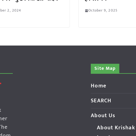
ber 2, 2024
October 9, 2025
Site Map
Home
SEARCH
k
About Us
her
The
About Krishak
edom