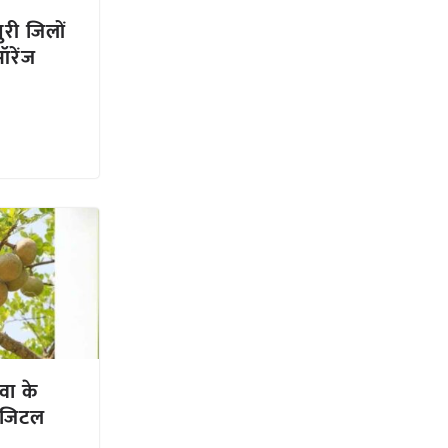
ी जिलों
ऑरेंज
वा के
“डिजिटल