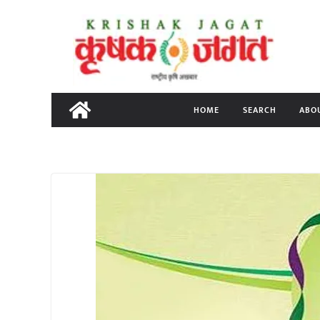
Skip
to
content
HOME
SEARCH
ABO