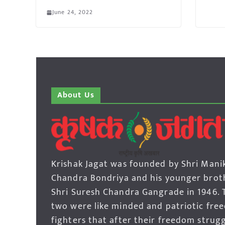
June 24, 2022
About Us
Krishak Jagat was founded by Shri Mani
Chandra Bondriya and his younger brot
Shri Suresh Chandra Gangrade in 1946. 
two were like minded and patriotic fre
fighters that after their freedom strug