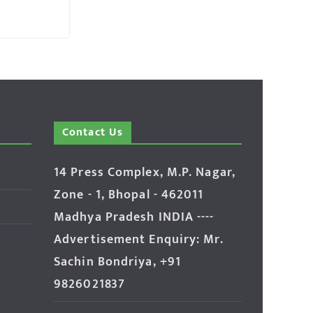
Contact Us
14 Press Complex, M.P. Nagar,
Zone - 1, Bhopal - 462011
Madhya Pradesh INDIA ----
Advertisement Enquiry: Mr.
Sachin Bondriya, +91
9826021837