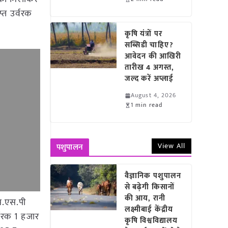
्त उर्वरक
कृषि यंत्रों पर
सब्सिडी चाहिए?
आवेदन की आखिरी
तारीख 4 अगस्त,
जल्द करें अप्लाई
August 4, 2026
1 min read
View All
पशुपालन
वैज्ञानिक पशुपालन
से बढ़ेगी किसानों
की आय, रानी
एस.एस.पी
लक्ष्मीबाई केंद्रीय
्वरक 1 हजार
कृषि विश्वविद्यालय