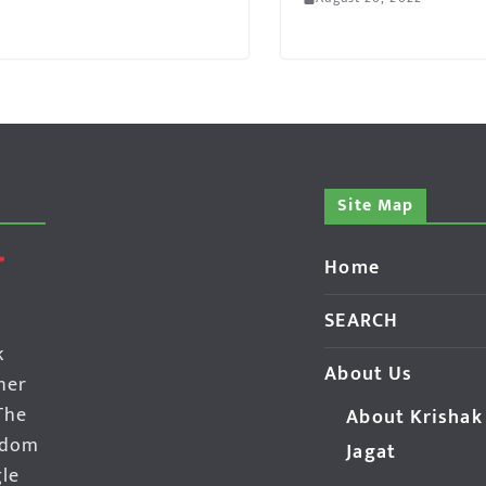
Site Map
Home
SEARCH
k
About Us
her
The
About Krishak
edom
Jagat
gle