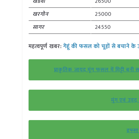
खंडवा
26500
खरगोन
25000
सागर
24550
महत्वपूर्ण खबर
:
गेहूं की फसल को चूहों से बचाने के 
प्राकृतिक जायद मूंग फसल में मिट्टी बनी 
मूंग एवं उड़
इफ्सा 