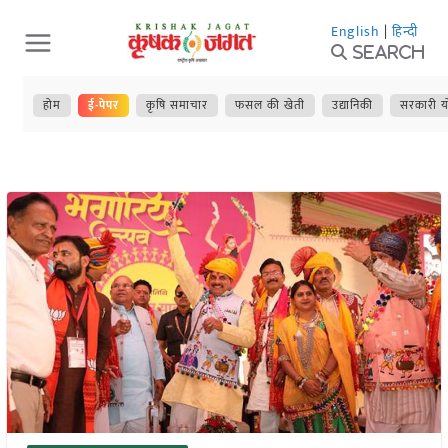
Skip
English
|
हिन्दी
to
Search
content
होम
ई-पेपर
कृषि समाचार
फसल की खेती
उद्यानिकी
सरकारी य