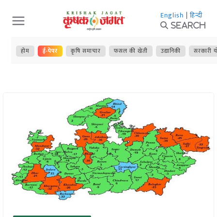
Skip
English
|
हिन्दी
to
Search
content
होम
ई-पेपर
कृषि समाचार
फसल की खेती
उद्यानिकी
सरकारी य