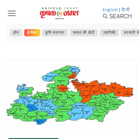
Skip
English
|
हिन्दी
to
Search
content
होम
ई-पेपर
कृषि समाचार
फसल की खेती
उद्यानिकी
सरकारी य