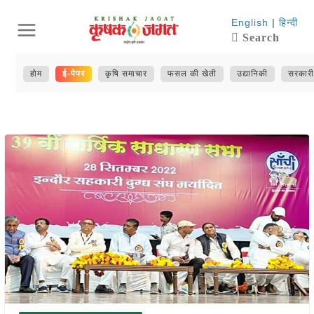
Skip
English
|
हिन्दी
Search
to
content
होम
ई-पेपर
कृषि समाचार
फसल की खेती
उद्यानिकी
सरकारी