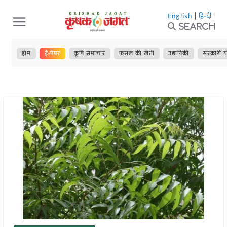
Skip
English
|
हिन्दी
to
Search
content
होम
ई-पेपर
कृषि समाचार
फसल की खेती
उद्यानिकी
सरकारी य