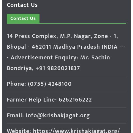
Contact Us
Contact Us
14 Press Complex, M.P. Nagar, Zone - 1,
Bhopal - 462011 Madhya Pradesh INDIA ---
- Advertisement Enquiry: Mr. Sachin
Bondriya, +91 9826021837
Phone: (0755) 4248100
Farmer Help Line- 6262166222
Email: info@krishakjagat.org
Website: https://www.krishakjagat.org/