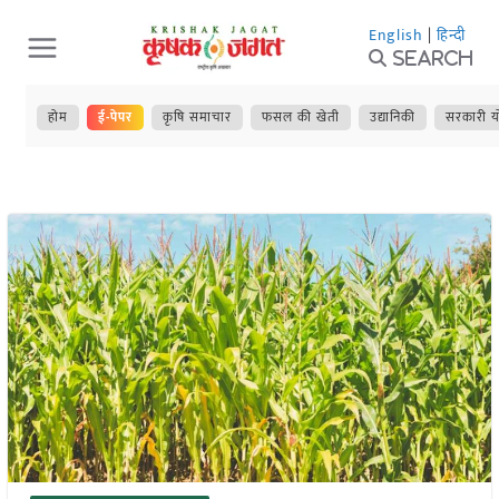
Skip
English
|
हिन्दी
to
Search
content
होम
ई-पेपर
कृषि समाचार
फसल की खेती
उद्यानिकी
सरकारी य