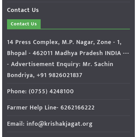
Contact Us
Contact Us
14 Press Complex, M.P. Nagar, Zone - 1,
Bhopal - 462011 Madhya Pradesh INDIA ---
- Advertisement Enquiry: Mr. Sachin
Bondriya, +91 9826021837
Phone: (0755) 4248100
Farmer Help Line- 6262166222
Email: info@krishakjagat.org