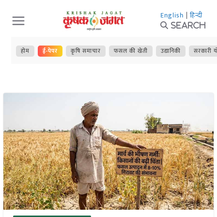
Skip
English
|
हिन्दी
to
Search
content
होम
ई-पेपर
कृषि समाचार
फसल की खेती
उद्यानिकी
सरकारी य