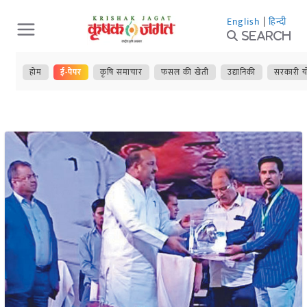
Skip
English
|
हिन्दी
to
Search
content
होम
ई-पेपर
कृषि समाचार
फसल की खेती
उद्यानिकी
सरकारी य