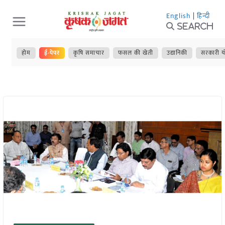
Skip
English
|
हिन्दी
to
Search
content
होम
ई-पेपर
कृषि समाचार
फसल की खेती
उद्यानिकी
सरकारी य