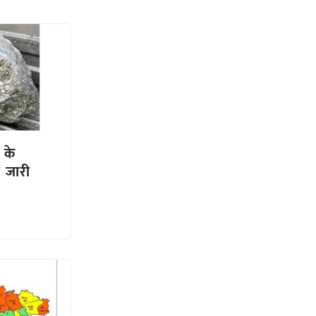
 के
 जारी