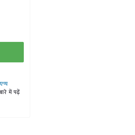
सएप्प
 में पढ़ें