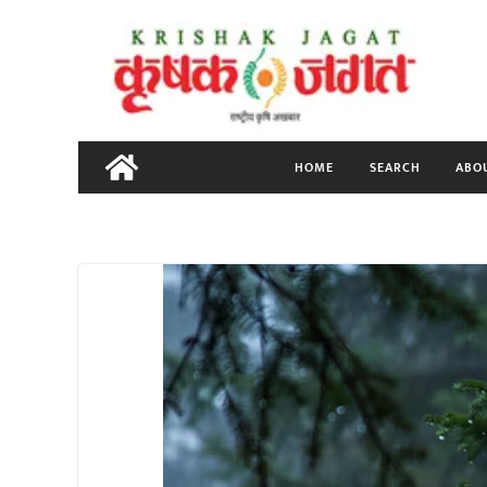
Skip
to
content
HOME
SEARCH
ABO