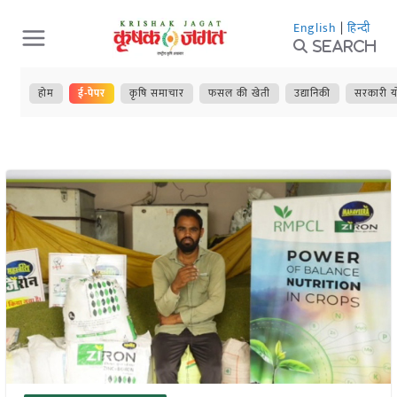
Skip
English
|
हिन्दी
to
Search
content
होम
ई-पेपर
कृषि समाचार
फसल की खेती
उद्यानिकी
सरकारी य