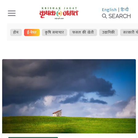
Skip
English
|
हिन्दी
to
Search
content
होम
ई-पेपर
कृषि समाचार
फसल की खेती
उद्यानिकी
सरकारी य