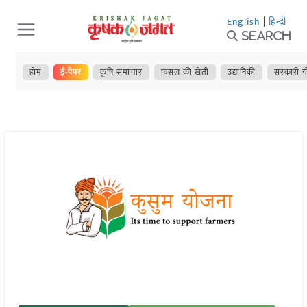
Skip
English
|
हिन्दी
to
Search
content
होम
ई-पेपर
कृषि समाचार
फसल की खेती
उद्यानिकी
सरकारी य