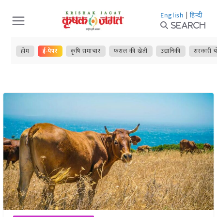
Skip
English
|
हिन्दी
to
Search
content
होम
ई-पेपर
कृषि समाचार
फसल की खेती
उद्यानिकी
सरकारी य