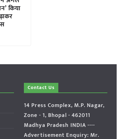
 ने अगले
शन’ किया
ढ़ाकर
कस
Contact Us
14 Press Complex, M.P. Nagar,
Zone - 1, Bhopal - 462011
Madhya Pradesh INDIA ----
Advertisement Enquiry: Mr.