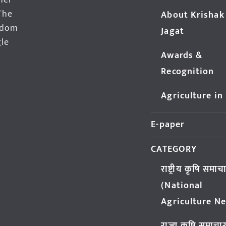
her
The
About Krishak
edom
Jagat
gle
Awards &
Recognition
Agriculture in
E-paper
CATEGORY
राष्ट्रीय कृषि समाच
(National
Agriculture N