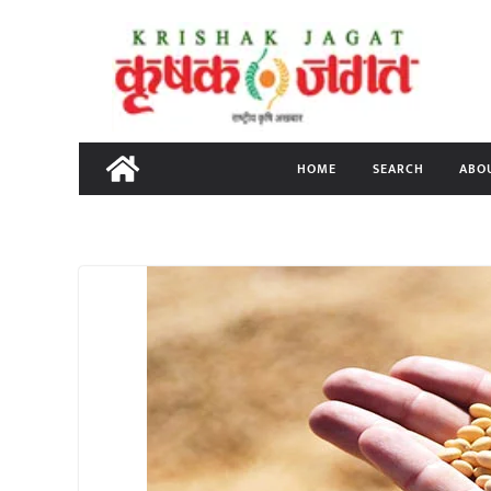
Skip
to
content
HOME
SEARCH
ABO