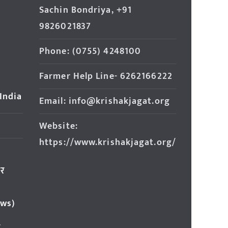
Sachin Bondriya, +91
9826021837
Phone: (0755) 4248100
Farmer Help Line- 6262166222
 India
Email: info@krishakjagat.org
Website:
https://www.krishakjagat.org/
ार
ews)