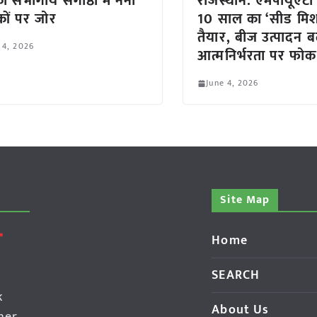
 संभागीय संगोष्ठी में नैनो
राजस्थान: एमपीयूएटी
रकों पर जोर
10 साल का ‘सीड मि
तैयार, बीज उत्पादन ब
 4, 2026
आत्मनिर्भरता पर फो
June 4, 2026
Site Map
Home
SEARCH
k
About Us