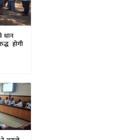
े धान
रुद्ध होगी