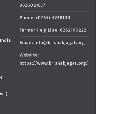
9826021837
Phone: (0755) 4248100
Farmer Help Line- 6262166222
 India
Email: info@krishakjagat.org
Website:
https://www.krishakjagat.org/
ार
ews)
र