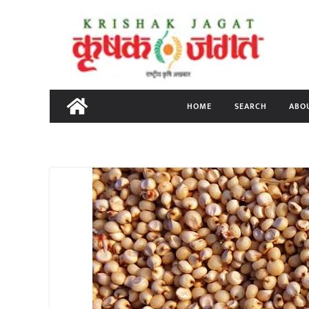
Skip
to
content
HOME
SEARCH
ABO