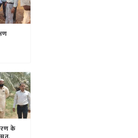
्षण
करण के
्मत,