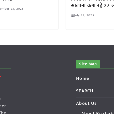
सालाना कमा रहे 27 
tember 23, 2025
July 29, 2025
Site Map
Home
SEARCH
k
About Us
her
The
About Krishak