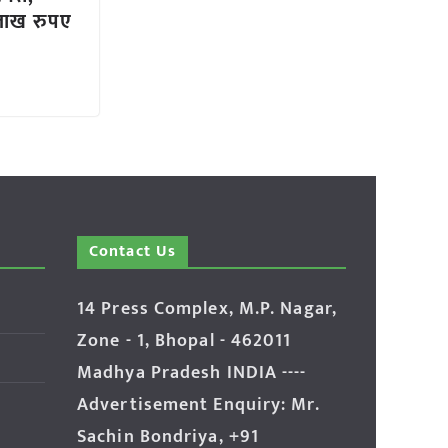
लाख रुपए
Contact Us
14 Press Complex, M.P. Nagar,
Zone - 1, Bhopal - 462011
Madhya Pradesh INDIA ----
Advertisement Enquiry: Mr.
Sachin Bondriya, +91