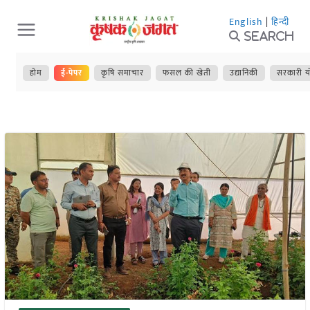
Skip
English
|
हिन्दी
to
Search
content
होम
ई-पेपर
कृषि समाचार
फसल की खेती
उद्यानिकी
सरकारी य