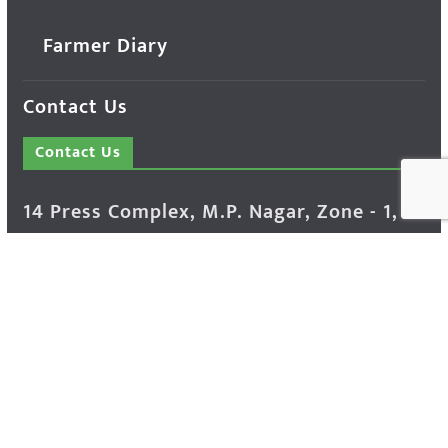
Farmer Diary
Contact Us
Contact Us
14 Press Complex, M.P. Nagar, Zone - 1,
Bhopal - 462011 Madhya Pradesh INDIA ---
- Advertisement Enquiry: Mr. Sachin
Bondriya, +91 9826021837
Phone: (0755) 4248100
Farmer Help Line- 6262166222