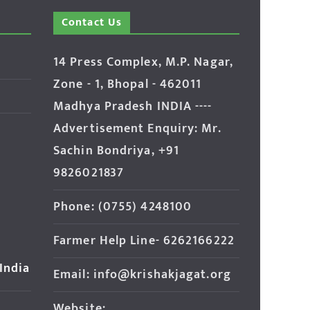
Contact Us
14 Press Complex, M.P. Nagar,
Zone - 1, Bhopal - 462011
Madhya Pradesh INDIA ----
Advertisement Enquiry: Mr.
Sachin Bondriya, +91
9826021837
Phone: (0755) 4248100
Farmer Help Line- 6262166222
 India
Email: info@krishakjagat.org
Website: