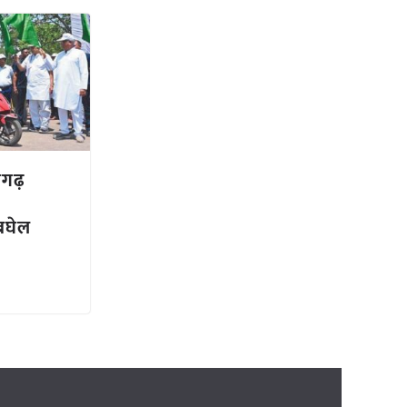
सगढ़
 बघेल