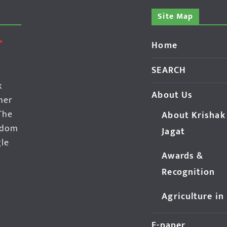
Site Map
Home
SEARCH
k
About Us
her
The
About Krishak
edom
Jagat
gle
Awards &
Recognition
Agriculture in
E-paper