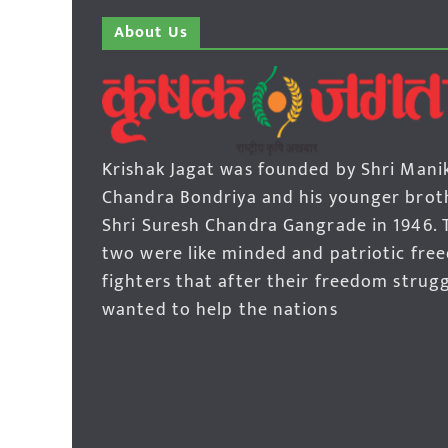
About Us
Krishak Jagat was founded by Shri Mani
Chandra Bondriya and his younger brot
Shri Suresh Chandra Gangrade in 1946. 
two were like minded and patriotic fre
fighters that after their freedom strug
wanted to help the nations