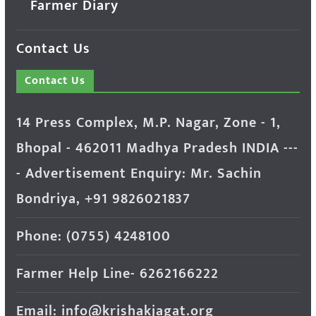
Farmer Diary
Contact Us
Contact Us
14 Press Complex, M.P. Nagar, Zone - 1,
Bhopal - 462011 Madhya Pradesh INDIA ---
- Advertisement Enquiry: Mr. Sachin
Bondriya, +91 9826021837
Phone: (0755) 4248100
Farmer Help Line- 6262166222
Email: info@krishakjagat.org