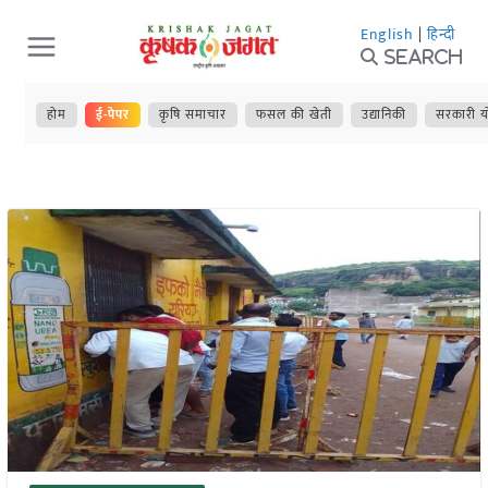
Skip
English
|
हिन्दी
to
Search
content
होम
ई-पेपर
कृषि समाचार
फसल की खेती
उद्यानिकी
सरकारी य