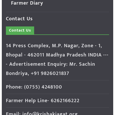
Farmer Diary
Contact Us
Contact Us
14 Press Complex, M.P. Nagar, Zone - 1,
Bhopal - 462011 Madhya Pradesh INDIA ---
- Advertisement Enquiry: Mr. Sachin
Bondriya, +91 9826021837
Phone: (0755) 4248100
Farmer Help Line- 6262166222
Email: info@krishakjagat.org