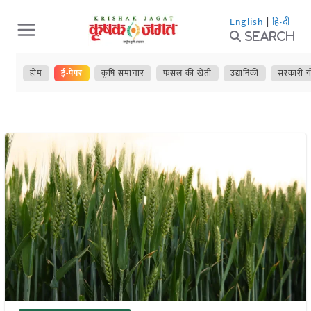
Skip
English
|
हिन्दी
to
Search
content
होम
ई-पेपर
कृषि समाचार
फसल की खेती
उद्यानिकी
सरकारी य