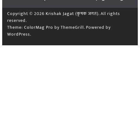
Copyright © 2026
Krishak Jagat (कृषक जगत)
. All rights
reserved.
Theme:
ColorMag Pro
by ThemeGrill. Powered by
WordPress
.