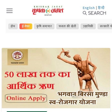
Skip
English
|
हिन्दी
to
Search
content
होम
ई-पेपर
कृषि समाचार
फसल की खेती
उद्यानिकी
सरकारी य